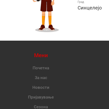
Град
Синцелејо
Мени
Почетна
За нас
Новости
Пријавување
Сезона