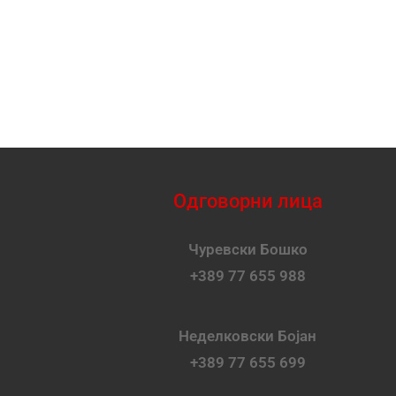
Одговорни лица
Чуревски Бошко
+389 77 655 988
Неделковски Бојан
+389 77 655 699