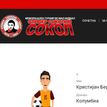
ПОЧЕТНА
ЗА
#
Име
Кристијан Бе
Држава
Колумбиа