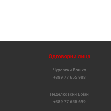
Одговорни лица
Чуревски Бошко
+389 77 655 988
Неделковски Бојан
+389 77 655 699