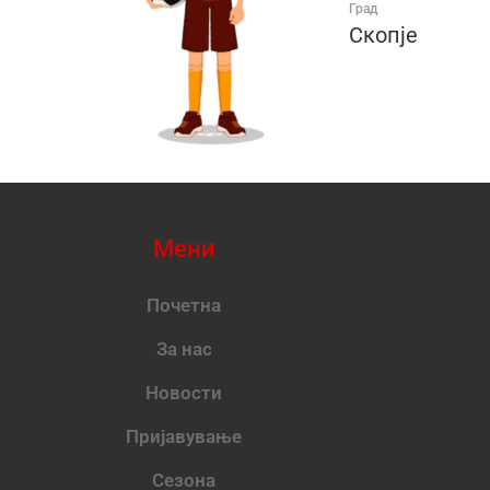
Град
Скопје
Мени
Почетна
За нас
Новости
Пријавување
Сезона