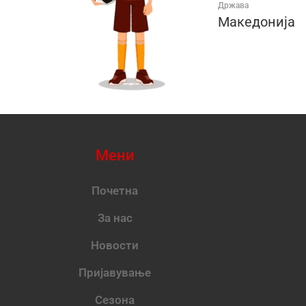
Држава
Македонија
Мени
Почетна
За нас
Новости
Пријавување
Сезона