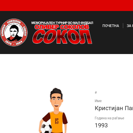
ПОЧЕТНА
ЗА
#
Име
Кристијан Па
Година на раѓање
1993