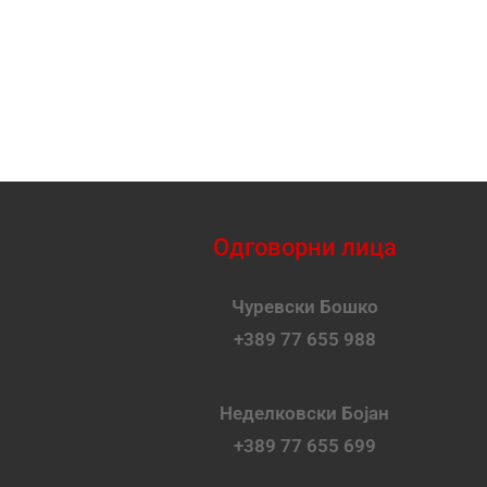
Одговорни лица
Чуревски Бошко
+389 77 655 988
Неделковски Бојан
+389 77 655 699