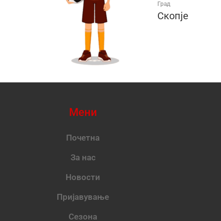
Град
Скопје
Мени
Почетна
За нас
Новости
Пријавување
Сезона