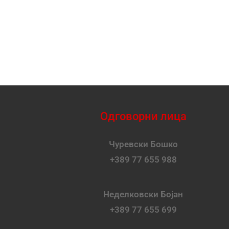
Одговорни лица
Чуревски Бошко
+389 77 655 988
Неделковски Бојан
+389 77 655 699