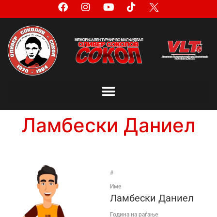
Ламбески Даниел
#
Име
Ламбески Даниел
Година на раѓање