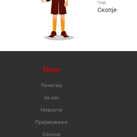
Град
Скопје
Мени
Почетна
За нас
Новости
Пријавување
Сезона