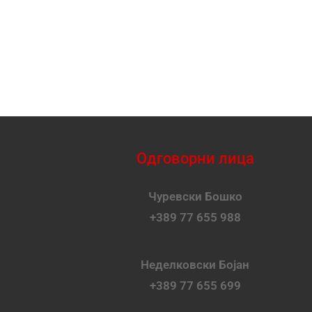
Одговорни лица
Чуревски Бошко
+389 77 655 988
Неделковски Бојан
+389 77 655 699