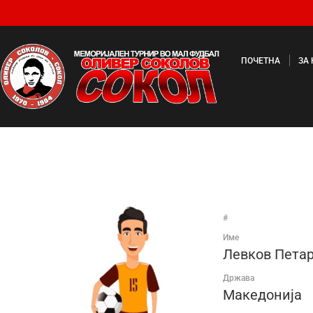
ПОЧЕТНА
ЗА
#
Име
Левков Пета
Држава
Македонија