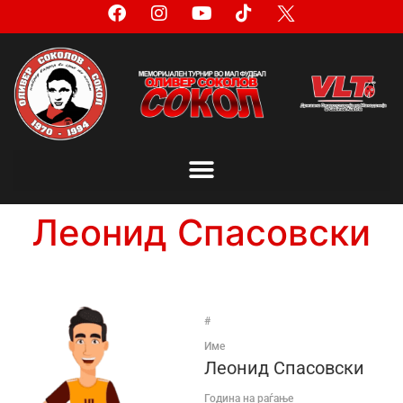
Леонид Спасовски
#
Име
Леонид Спасовски
Година на раѓање