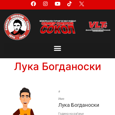
Лука Богданоски
#
Име
Лука Богданоски
Година на раѓање