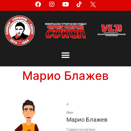
Марио Блажев
#
Име
Марио Блажев
Година на раѓање