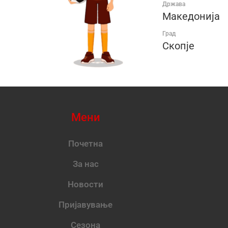
Држава
Македонија
Град
Скопје
Мени
Почетна
За нас
Новости
Пријавување
Сезона