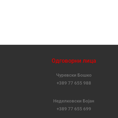
Одговорни лица
Чуревски Бошко
+389 77 655 988
Неделковски Бојан
+389 77 655 699