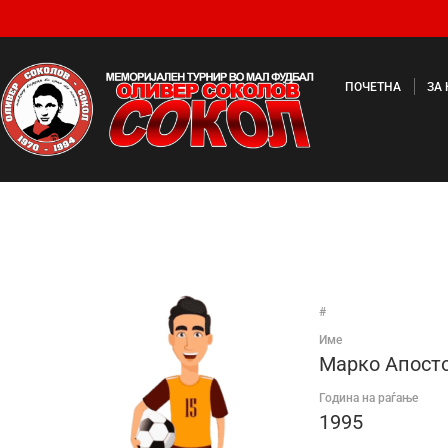
ПОЧЕТНА
ЗА
#
Име
Марко Апост
Година на раѓање
1995