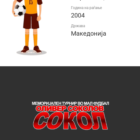
Година на раѓање
2004
Држава
Македонија