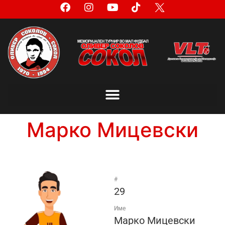
Марко Мицевски
#
29
Име
Марко Мицевски