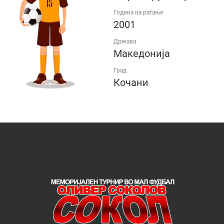
Година на раѓање
2001
Држава
Македонија
Град
Кочани