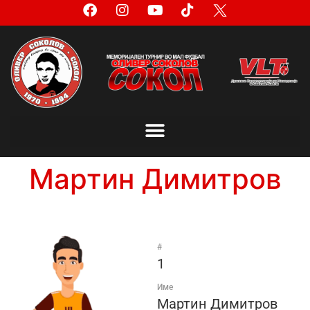
Мартин Димитров
#
1
Име
Мартин Димитров