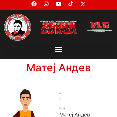
Матеј Андев
#
1
Име
Матеј Андев