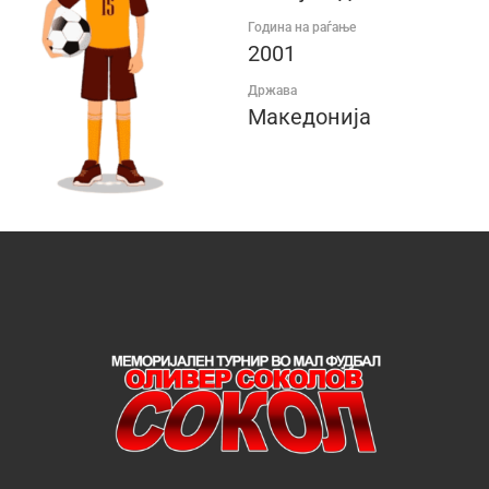
Година на раѓање
2001
Држава
Македонија