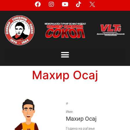
Махир Осај
#
Име
Махир Осај
Година на раѓање