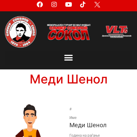
Меди Шенол
#
Име
Меди Шенол
Година на раѓање