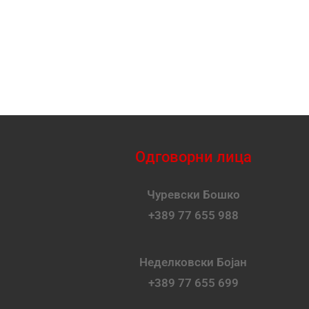
Одговорни лица
Чуревски Бошко
+389 77 655 988
Неделковски Бојан
+389 77 655 699