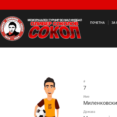
ПОЧЕТНА
ЗА
#
7
Име
Миленковски
Држава