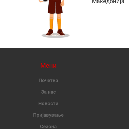
Македонија
Мени
Почетна
За нас
Новости
Пријавување
Сезона