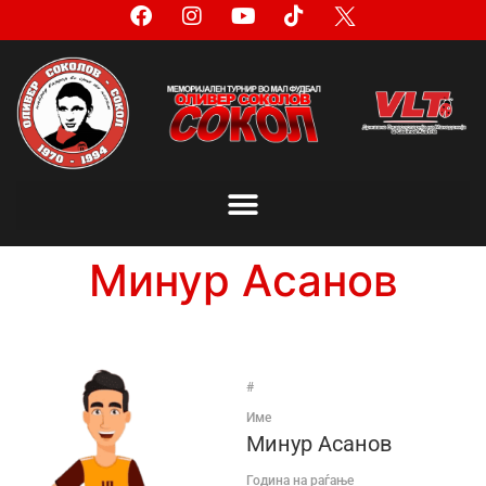
Минур Асанов
#
Име
Минур Асанов
Година на раѓање