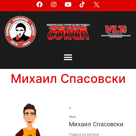
Михаил Спасовски
#
Име
Михаил Спасовски
Година на раѓање