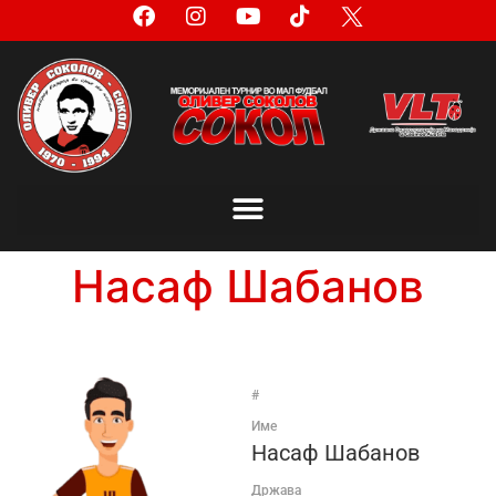
Насаф Шабанов
#
Име
Насаф Шабанов
Држава