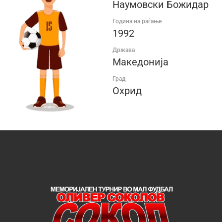
Наумовски Божидар
Година на раѓање
1992
Држава
Македонија
Град
Охрид