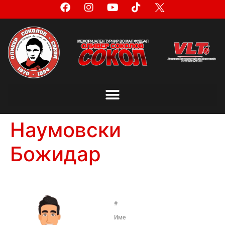
Наумовски
Божидар
#
Име