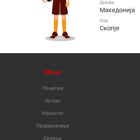
Држава
Македонија
Град
Скопје
Мени
Почетна
За нас
Новости
Пријавување
Сезона