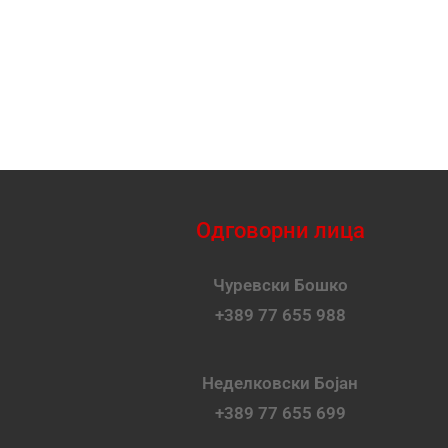
Одговорни лица
Чуревски Бошко
+389 77 655 988
Неделковски Бојан
+389 77 655 699