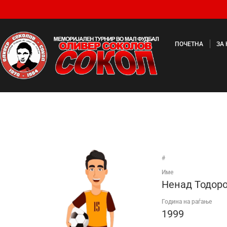
ПОЧЕТНА
ЗА
#
Име
Ненад Тодор
Година на раѓање
1999