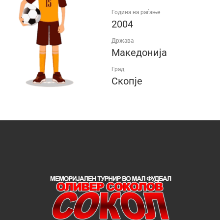
Година на раѓање
2004
Држава
Македонија
Град
Скопје