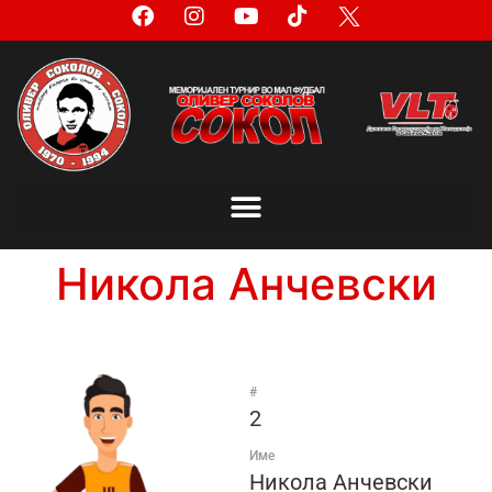
Никола Анчевски
#
2
Име
Никола Анчевски