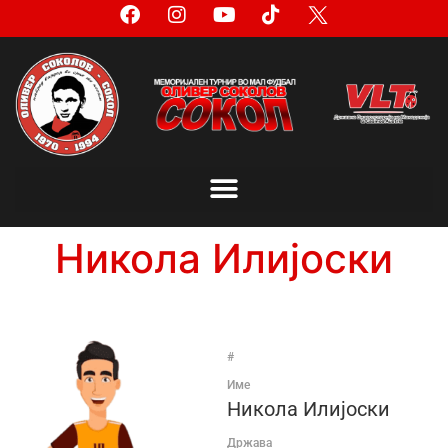
Никола Илијоски
#
Име
Никола Илијоски
Држава