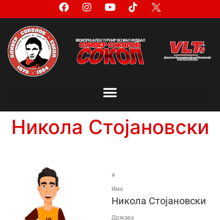
Никола Стојановски
#
Име
Никола Стојановски
Држава