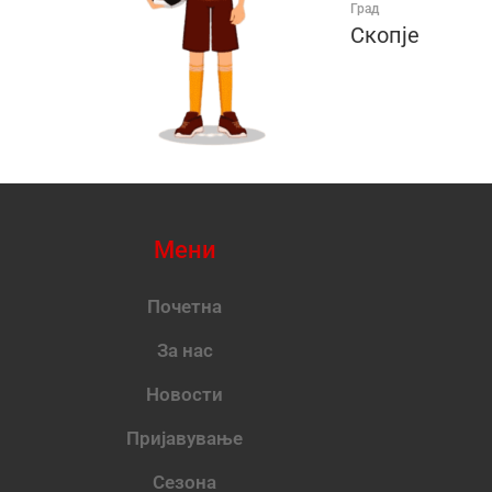
Град
Скопје
Мени
Почетна
За нас
Новости
Пријавување
Сезона