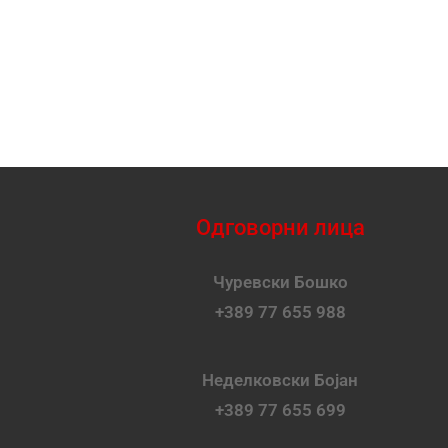
Одговорни лица
Чуревски Бошко
+389 77 655 988
Неделковски Бојан
+389 77 655 699