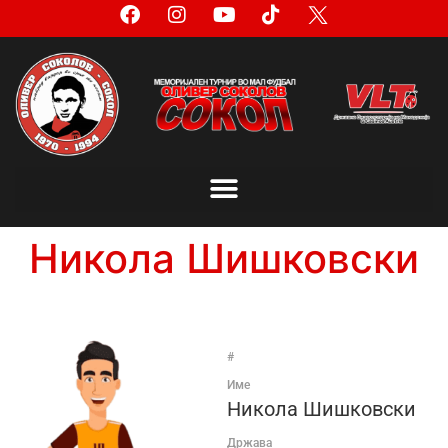
Никола Шишковски
#
Име
Никола Шишковски
Држава