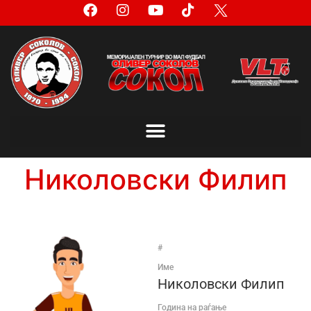
Николовски Филип
#
Име
Николовски Филип
Година на раѓање