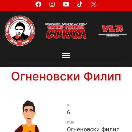
Огненовски Филип
#
6
Име
Огненовски Филип