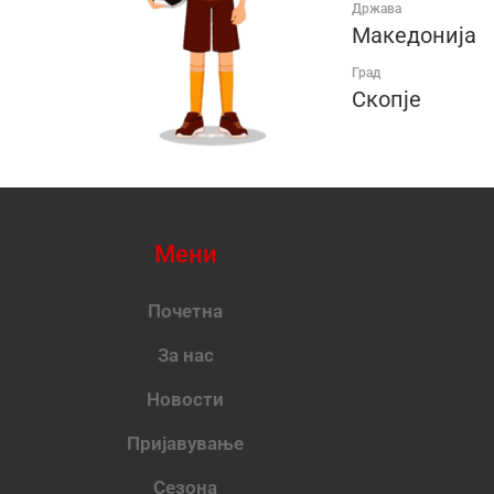
Држава
Македонија
Град
Скопје
Мени
Почетна
За нас
Новости
Пријавување
Сезона