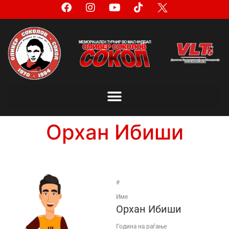
Орхан Ибиши
#
Име
Орхан Ибиши
Година на раѓање