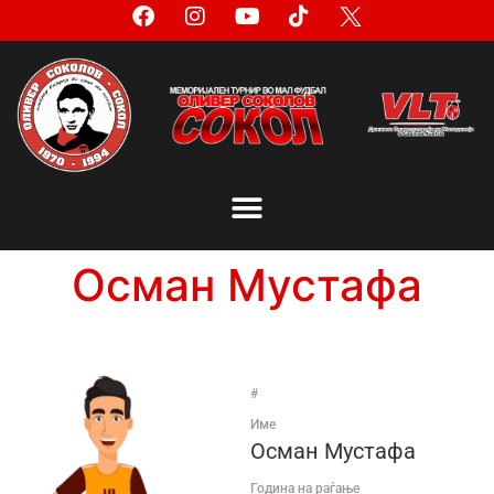
Осман Мустафа
#
Име
Осман Мустафа
Година на раѓање