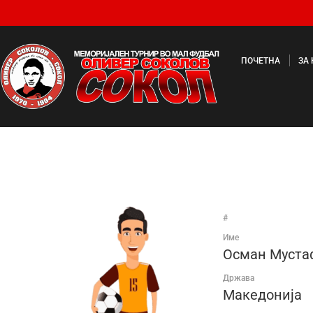
ПОЧЕТНА
ЗА
#
Име
Осман Муста
Држава
Македонија