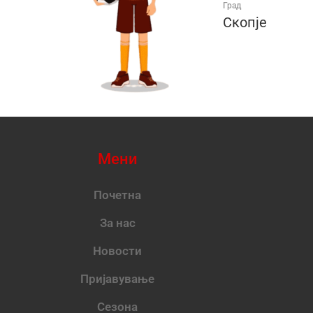
Град
Скопје
Мени
Почетна
За нас
Новости
Пријавување
Сезона