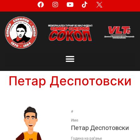
Петар Деспотовски
#
Име
Петар Деспотовски
Година на раѓање