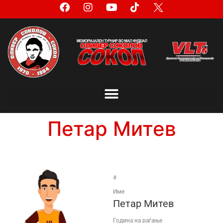
Петар Митев
#
Име
Петар Митев
Година на раѓање