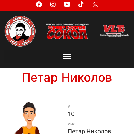
Петар Николов
#
10
Име
Петар Николов