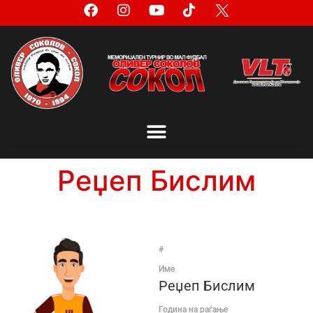
Реџеп Бислим
#
Име
Реџеп Бислим
Година на раѓање