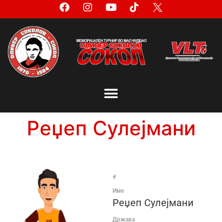
Реџеп Сулејмани
#
Име
Реџеп Сулејмани
Држава