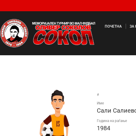
ПОЧЕТНА
ЗА
#
Име
Сали Салиев
Година на раѓање
1984