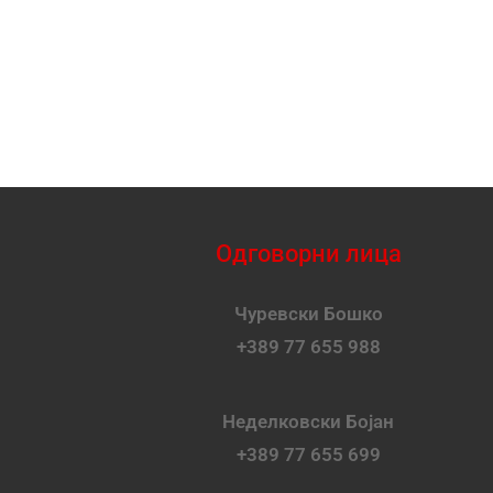
Одговорни лица
Чуревски Бошко
+389 77 655 988
Неделковски Бојан
+389 77 655 699