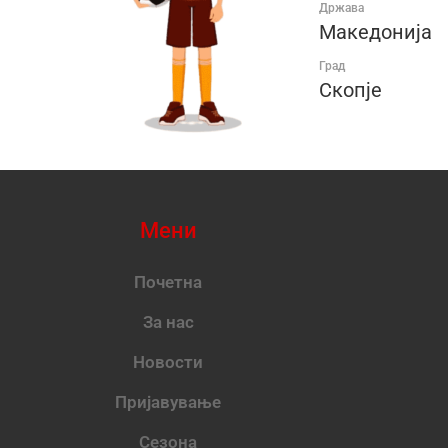
Држава
Македонија
Град
Скопје
Мени
Почетна
За нас
Новости
Пријавување
Сезона