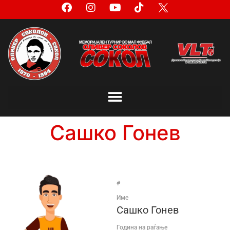
Сашко Гонев
#
Име
Сашко Гонев
Година на раѓање