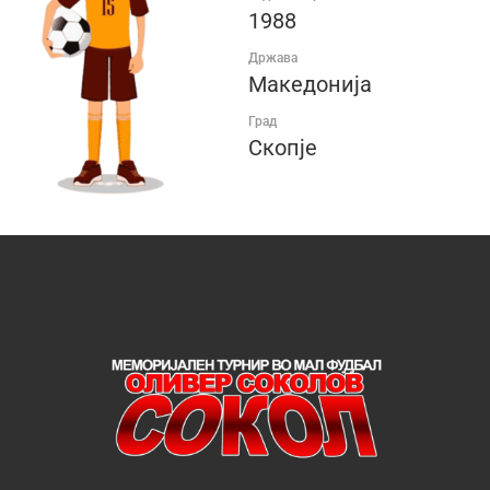
1988
Држава
Македонија
Град
Скопје