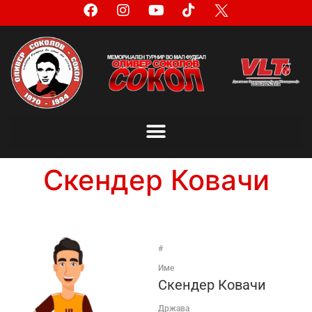
Скендер Ковачи
#
Име
Скендер Ковачи
Држава