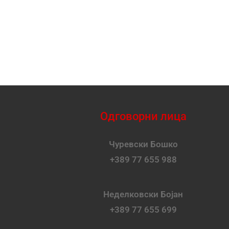
Одговорни лица
Чуревски Бошко
+389 77 655 988
Неделковски Бојан
+389 77 655 699