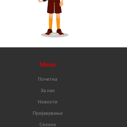
Мени
Почетна
За нас
Новости
Пријавување
Сезона