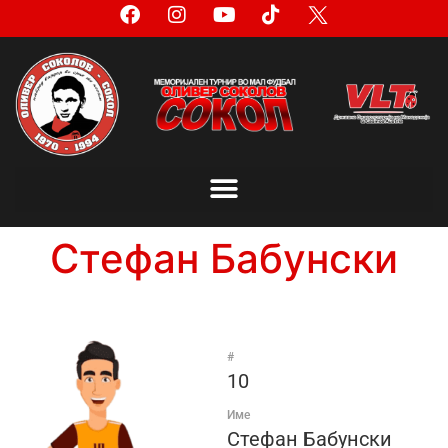
Стефан Бабунски
#
10
Име
Стефан Бабунски