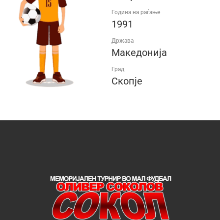
Година на раѓање
1991
Држава
Македонија
Град
Скопје