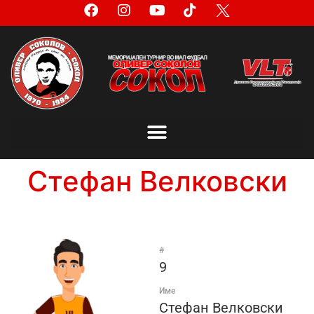
Стефан Велковски
#
9
Име
Стефан Велковски