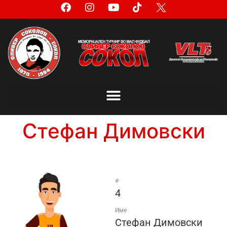
Стефан Димовски
#
4
Име
Стефан Димовски