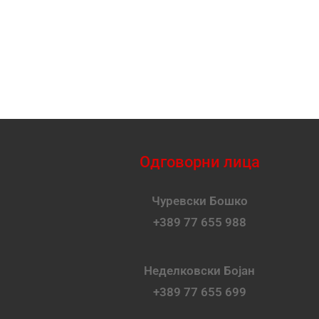
Одговорни лица
Чуревски Бошко
+389 77 655 988
Неделковски Бојан
+389 77 655 699