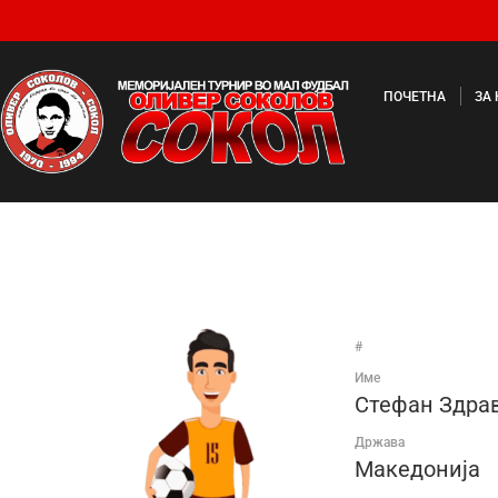
ПОЧЕТНА
ЗА
#
Име
Стефан Здра
Држава
Македонија