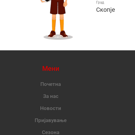
Град
Скопје
Мени
Почетна
За нас
Новости
Пријавување
Сезона