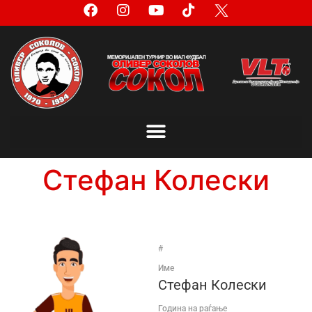
Стефан Колески
#
Име
Стефан Колески
Година на раѓање