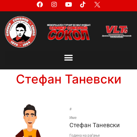
Стефан Таневски
#
Име
Стефан Таневски
Година на раѓање