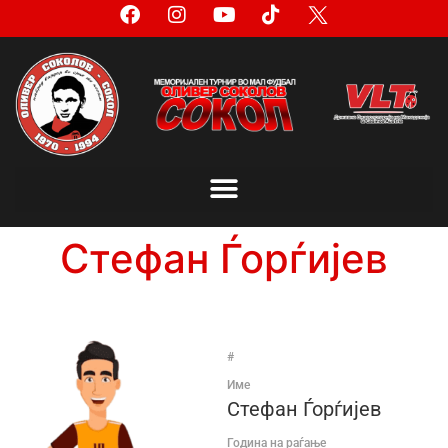
Стефан Ѓорѓијев
#
Име
Стефан Ѓорѓијев
Година на раѓање