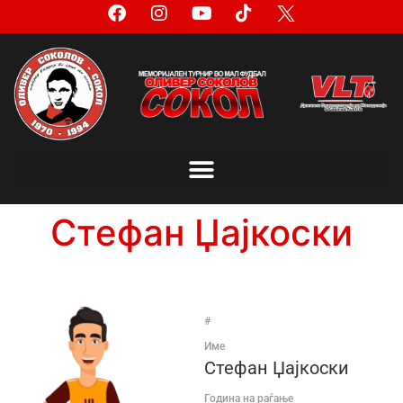
Стефан Џајкоски
#
Име
Стефан Џајкоски
Година на раѓање